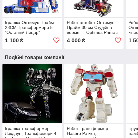
Іграшка Оптимус Прайм
Робот автобот Оптимус
Роб
23СМ Трансформери 5
Прайм 30 см Студійна
Опті
"Останній Лицар" -
версія — Optimus Prime з
кіно
Optimus Prime, TF5,
кінофільму "Transformers"
Тран
1 100
4 000
1 5
₴
₴
Deformation
Prim
Подібні товари компанії
Іграшка трансформер
Робот-трансформер
Ігру
Локдаун, Трансфомери 4 -
Hasbro Ретчет,
Бамб