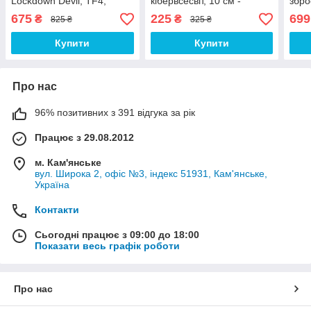
Lockdown Devil, TF4,
кібервсесвіт, 10 см -
збро
19СМ, Deformation,
Transformers Cyberverse
Тра
675
225
699
₴
₴
825 ₴
325 ₴
KuBian
Grapple Grab
стор
Bum
Купити
Купити
Про нас
96% позитивних з 391 відгука за рік
Працює з 29.08.2012
м. Кам'янське
вул. Широка 2, офіс №3, індекс 51931, Кам'янське,
Україна
Контакти
Сьогодні працює з 09:00 до 18:00
Показати весь графік роботи
Про нас