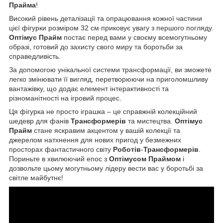
Прайма
!
Високий рівень деталізації та опрацювання кожної частини
цієї фігурки розміром 32 см приковує увагу з першого погляду.
Оптімус
Прайм
постає перед вами у своєму всемогутньому
образі, готовий до захисту свого миру та боротьби за
справедливість.
За допомогою унікальної системи трансформації, ви зможете
легко змінювати її вигляд, перетворюючи на приголомшливу
вантажівку, що додає елемент інтерактивності та
різноманітності на ігровий процес.
Ця фігурка не просто іграшка – це справжній колекційний
шедевр для фанів
Трансформерів
та мистецтва.
Оптімус
Прайм
стане яскравим акцентом у вашій колекції та
джерелом натхнення для нових пригод у безмежних
просторах фантастичного світу
Роботів
-
Трансформерів
.
Пориньте в хвилюючий епос з
Оптімусом
Праймом
і
дозвольте цьому могутньому лідеру вести вас у боротьбі за
світле майбутнє!