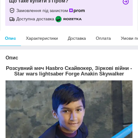
Що таке купити з Пром?
Замовлення під захистом
Доступна доставка
Опис
Характеристики
Доставка
Оплата
Умови п
Опис
Розсувний меч Hasbro Скайвокер, Зіркові війни -
Star wars lightsaber Forge Anakin Skywalker