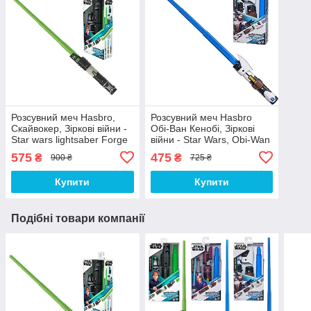
Розсувний меч Hasbro,
Розсувний меч Hasbro
Скайвокер, Зіркові війни -
Обі-Ван Кенобі, Зіркові
Star wars lightsaber Forge
війни - Star Wars, Obi-Wan
Luke Skywalker
Kenobi Lightsaber Forge
575
475
₴
₴
900 ₴
725 ₴
Купити
Купити
Подібні товари компанії