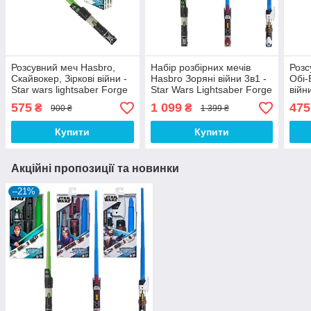
Розсувний меч Hasbro,
Набір розбірних мечів
Розс
Скайвокер, Зіркові війни -
Hasbro Зоряні війни 3в1 -
Обі-
Star wars lightsaber Forge
Star Wars Lightsaber Forge
війн
Luke Skywalker
Keno
575
1 099
475
₴
₴
900 ₴
1 399 ₴
Купити
Купити
Акційні пропозиції та новинки
–21%