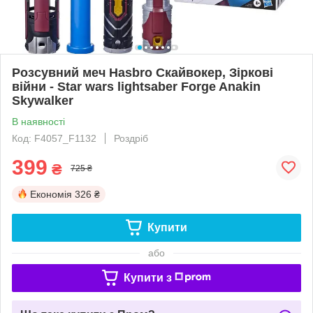
Розсувний меч Hasbro Скайвокер, Зіркові
війни - Star wars lightsaber Forge Anakin
Skywalker
В наявності
Код: F4057_F1132
Роздріб
399
₴
725 ₴
Економія
326 ₴
Купити
або
Купити з