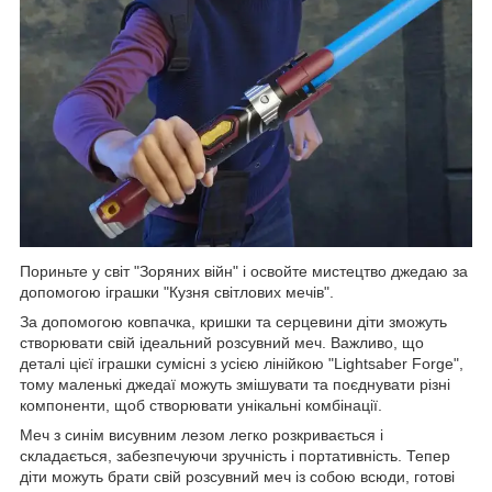
Пориньте у світ "Зоряних війн" і освойте мистецтво джедаю за
допомогою іграшки "Кузня світлових мечів".
За допомогою ковпачка, кришки та серцевини діти зможуть
створювати свій ідеальний розсувний меч. Важливо, що
деталі цієї іграшки сумісні з усією лінійкою "Lightsaber Forge",
тому маленькі джедаї можуть змішувати та поєднувати різні
компоненти, щоб створювати унікальні комбінації.
Меч з синім висувним лезом легко розкривається і
складається, забезпечуючи зручність і портативність. Тепер
діти можуть брати свій розсувний меч із собою всюди, готові