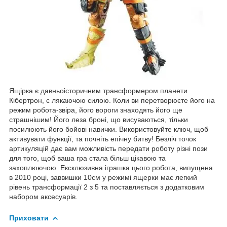
Ящірка є давньоісторичним трансформером планети
Кібертрон, є лякаючою силою. Коли ви перетворюєте його на
режим робота-звіра, його вороги знаходять його ще
страшнішим! Його леза броні, що висуваються, тільки
посилюють його бойові навички. Використовуйте ключ, щоб
активувати функції, та почніть епічну битву! Безліч точок
артикуляцій дає вам можливість передати роботу різні пози
для того, щоб ваша гра стала більш цікавою та
захоплюючою. Ексклюзивна іграшка цього робота, випущена
в 2010 році, заввишки 10см у режимі ящерки має легкий
рівень трансформації 2 з 5 та поставляється з додатковим
набором аксесуарів.
Приховати