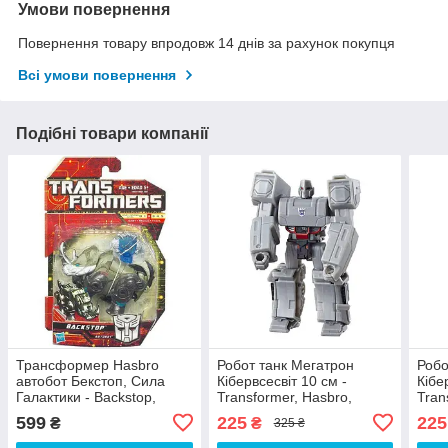
Умови повернення
Повернення товару впродовж 14 днів за рахунок покупця
Всі умови повернення
Подібні товари компанії
Трансформер Hasbro
Робот танк Мегатрон
Робо
автобот Бекстоп, Сила
Кібервсесвіт 10 см -
Кібе
Галактики - Backstop,
Transformer, Hasbro,
Tran
Cybetron
Megatron, Fusion Mace,
Mega
599
225
225
₴
₴
325 ₴
Cyberverse
Cybe