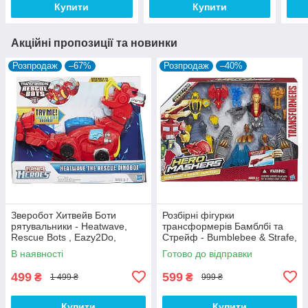
Купити
Купити
Акційні пропозиції та новинки
Розпродаж
–67%
Розпродаж
–40%
Зверобот Хитвейв Боти
Розбірні фігурки
рятувальники - Heatwave,
трансформерів Бамблбі та
Rescue Bots , Eazy2Do,
Стрейф - Bumblebee & Strafe,
Hasbro
Transformers Hero Mashers,
В наявності
Готово до відправки
Hasbro
499
599
₴
₴
1 499 ₴
999 ₴
Купити
Купити