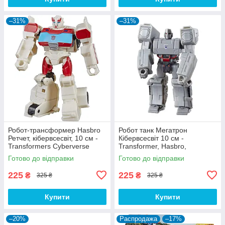
–31%
–31%
Робот-трансформер Hasbro
Робот танк Мегатрон
Ретчет, кібервсесвіт, 10 см -
Кібервсесвіт 10 см -
Transformers Cyberverse
Transformer, Hasbro,
Grapple Grab
Megatron, Fusion Mace,
Готово до відправки
Готово до відправки
Cyberverse
225
225
₴
₴
325 ₴
325 ₴
Купити
Купити
–20%
Распродажа
–17%