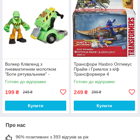
Волкер Клівленд з
Трансфори Hasbro Оптимус
пневматичним молотком
Прайм і Гримлок з к/ф
"Боти рятувальники" -
Трансформери 4
Walker&Jackhammer, Rescue
Готово до відправки
Готово до відправки
Bots, Hasbro
199
249
₴
₴
249 ₴
299 ₴
Купити
Купити
Про нас
96% позитивних з 393 відгуків за рік