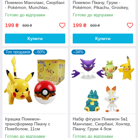
Покемон Манчлакс, Скорбані
Покемон Пікачу, Груки -
- Pokémon, Munchlax,
Pokémon, Pikachu, Grookey,
Scorbunny, Battle figure pack
Battle figure pack
Готово до відправки
Готово до відправки
199
199
₴
₴
600 ₴
600 ₴
Купити
Купити
Топ продажів
–50%
–34%
Іграшка Покемон-
Набір фігурок Покемон 5в1
трансформер Пікачу с
Манчлакс, Скорбані, Хонтер,
Покеболом, 11см
Пікачу, Груки 4-9см
Готово до відправки
Готово до відправки