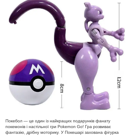
Покебол — це один із найкращих подарунків фанату
покемонів і настільної гри Pokemon Go! Гра розвиває
фантазію, дрібну моторику. У Покешарі захована фігурка