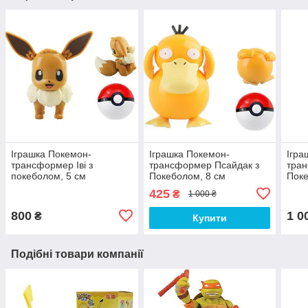
Іграшка Покемон-
Іграшка Покемон-
Ігра
трансформер Іві з
трансформер Псайдак з
тран
покеболом, 5 см
Покеболом, 8 см
Поке
425
₴
1 000 ₴
800
1 0
₴
Купити
Подібні товари компанії