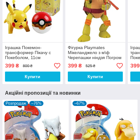
Іграшка Покемон-
Фігурка Playmates
Ігра
трансформер Пікачу с
Мікеланджело з м\ф
тран
Покеболом, 11см
Черепашки ніндзя Погром
Поке
мутантів, 12 см - TMNT,
399
399
399
₴
₴
800 ₴
525 ₴
Nickelodeon
Купити
Купити
Акційні пропозиції та новинки
Розпродаж
–76%
–67%