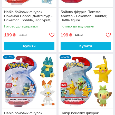
Набір бойових фігурок
Бойова фігурка Покемон
Покемон Соббл, Джіггліпуф -
Хонтер - Pokémon, Haunter,
Pokémon, Sobble, Jigglypuff,
Battle figure
Battle figure pack
Готово до відправки
Готово до відправки
199
199
₴
₴
600 ₴
600 ₴
Купити
Купити
–67%
–67%
Набір бойових фігурок
Набір бойових фігурок