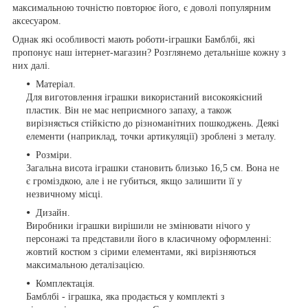
максимальною точністю повторює його, є доволі популярним
аксесуаром.
Однак які особливості мають роботи-іграшки Бамблбі, які
пропонує наш інтернет-магазин? Розглянемо детальніше кожну з
них далі.
Матеріал.
Для виготовлення іграшки використаний високоякісний
пластик. Він не має неприємного запаху, а також
вирізняється стійкістю до різноманітних пошкоджень. Деякі
елементи (наприклад, точки артикуляції) зроблені з металу.
Розміри.
Загальна висота іграшки становить близько 16,5 см. Вона не
є громіздкою, але і не губиться, якщо залишити її у
незвичному місці.
Дизайн.
Виробники іграшки вирішили не змінювати нічого у
персонажі та представили його в класичному оформленні:
жовтий костюм з сірими елементами, які вирізняються
максимальною деталізацією.
Комплектація.
Бамблбі - іграшка, яка продається у комплекті з