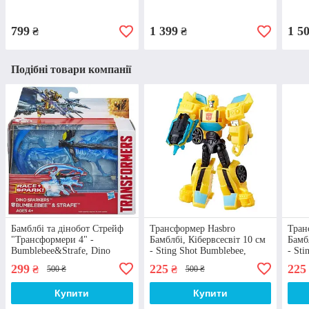
Deformation, KuBianBao
799
1 399
1 5
₴
₴
Подібні товари компанії
Бамблбі та дінобот Стрейф
Трансформер Hasbro
Тран
"Трансформери 4" -
Бамблбі, Кібервсесвіт 10 см
Бамб
Bumblebee&Strafe, Dino
- Sting Shot Bumblebee,
- Sti
Sparklers, TF4, Hasbro
Cyberverse
Cybe
299
225
225
₴
₴
500 ₴
500 ₴
Купити
Купити