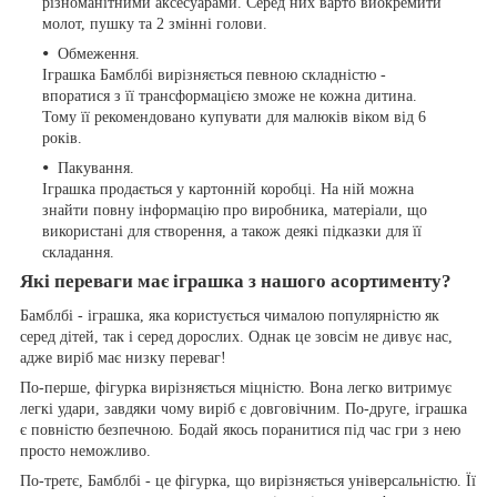
різноманітними аксесуарами. Серед них варто виокремити
молот, пушку та 2 змінні голови.
Обмеження.
Іграшка Бамблбі вирізняється певною складністю -
впоратися з її трансформацією зможе не кожна дитина.
Тому її рекомендовано купувати для малюків віком від 6
років.
Пакування.
Іграшка продається у картонній коробці. На ній можна
знайти повну інформацію про виробника, матеріали, що
використані для створення, а також деякі підказки для її
складання.
Які переваги має іграшка з нашого асортименту?
Бамблбі - іграшка, яка користується чималою популярністю як
серед дітей, так і серед дорослих. Однак це зовсім не дивує нас,
адже виріб має низку переваг!
По-перше, фігурка вирізняється міцністю. Вона легко витримує
легкі удари, завдяки чому виріб є довговічним. По-друге, іграшка
є повністю безпечною. Бодай якось поранитися під час гри з нею
просто неможливо.
По-третє, Бамблбі - це фігурка, що вирізняється універсальністю. Її