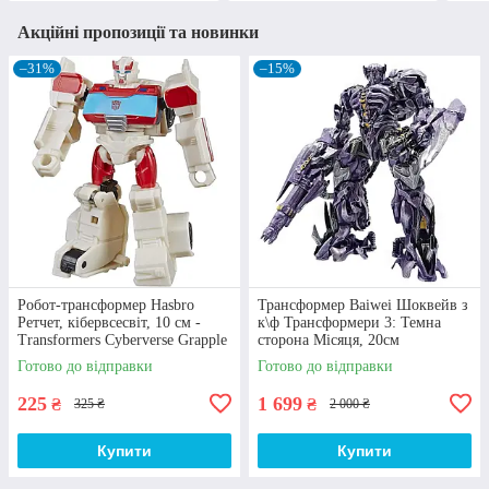
Акційні пропозиції та новинки
–31%
–15%
Робот-трансформер Hasbro
Трансформер Baiwei Шоквейв з
Ретчет, кібервсесвіт, 10 см -
к\ф Трансформери 3: Темна
Transformers Cyberverse Grapple
сторона Місяця, 20см
Grab
Готово до відправки
Готово до відправки
225
1 699
₴
₴
325 ₴
2 000 ₴
Купити
Купити