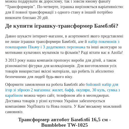
можна подарувати як дорослому, так і зовсім юному фанату
“Трансформерів”. По-четверте, іграшка вирізняється варіативністю:
для її повної трансформації з одного стану в інший потрібно
виконати близько 20 дій.
Де купити іграшку-трансформер Бамблбі?
Давно шукаєте інтернет-магазин, в асортименті якого представлені
не лише іграшки трансформери Бамблбі, але й
набір покемонів з
покешарами Пікачу і 3 додаткових персонажа
та інші аксесуари за
мотивами культових мультиків та фільмів? Раді вітати вас в Azolla!
З 2013 року наша компанія пропонує вироби для дітей, а також
різноманітні фігурки для колекціонерів. Для виготовлення усіх
товарів використані якісні матеріали, що робить їх абсолютно
безпечними для людей будь-якого віку.
Оформити замовлення на робота Бамблбі або
бойовий набір для
ігор зі зброєю 2 магазина: жилет, бафф, окуляри, 30 куль, сумка з
карабіном
можна через сайт, телефоном або в месенджерах.
Доставка товарів у різні куточки України забезпечується
компаніями УкрПошта та Нова пошта. У Кам’янському можливий
самовивіз.
Трансформер автобот Бамблбі 16,5 см -
Bumblebee TW-1025