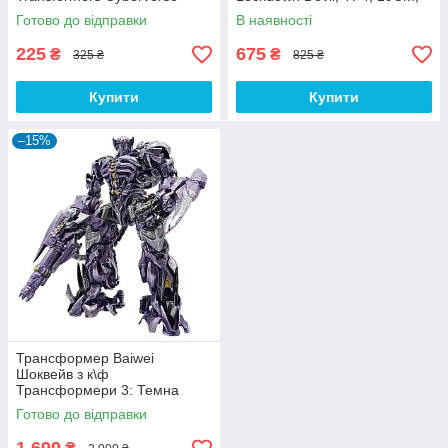
Grapple Grab
Deformation, KuBian
Готово до відправки
В наявності
225
675
₴
₴
325 ₴
825 ₴
Купити
Купити
–15%
Трансформер Baiwei
Шоквейв з к\ф
Трансформери 3: Темна
сторона Місяця, 20см
Готово до відправки