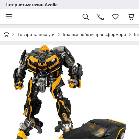
Інтернет-магазин Azolla
Товари та послуги
Іграшки роботи-трансформери
Ін