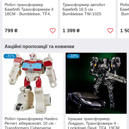
Робот-трансформер
Трансформер автобот
Роб
Бамблбі Трансформери 4
Бамблбі 16,5 см -
Бамб
18СМ - Bumblebee, TF4,
Bumblebee TW-1025
Bum
Deformation, KuBianBao
799
1 399
1 5
₴
₴
Акційні пропозиції та новинки
–31%
–18%
Робот-трансформер Hasbro
Іграшка трансформер
Ретчет, кібервсесвіт, 10 см -
Локдаун, Трансфомери 4 -
Transformers Cyberverse
Lockdown Devil, TF4, 19СМ,