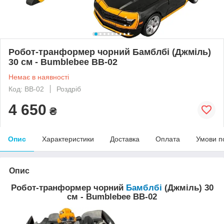
Робот-транформер чорний Бамблбі (Джміль)
30 см - Bumblebee BB-02
Немає в наявності
Код: BB-02
Роздріб
4 650
₴
Опис
Характеристики
Доставка
Оплата
Умови п
Опис
Робот-транформер чорний
Бамблбі
(Джміль) 30
см - Bumblebee BB-02