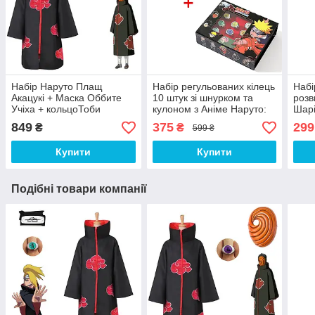
Набір Наруто Плащ
Набір регульованих кілець
Набі
Акацукі + Маска Оббите
10 штук зі шнурком та
розв
Учіха + кольцоТоби
кулоном з Аніме Наруто:
Шарі
Пейн, Дайдара, Ітачі
регу
849
375
299
₴
₴
599 ₴
Учіха, Зецу, Naruto
лан
Купити
Купити
Подібні товари компанії