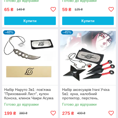
Готово до відправки
Готово до відправки
65
59
₴
₴
149 ₴
125 ₴
Купити
Купити
–48%
–45%
Набір Наруто 3в1: пов'язка
Набір аксесуарів Ітачі Учіха
"Прихований Лист", кулон
5в1: куна, налобний
Коноха, клинок Чакри Асума
протектор, перстень,
Сарутобі
ланцюжок, зірка-сюрікени -
Готово до відправки
Готово до відправки
Naruto SET5
199
275
₴
₴
380 ₴
499 ₴