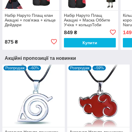
Набір Наруто Плащ клан
Набір Наруто Плащ
Кіль
Акацукі + пов'язка + кільце
Акацукі + Маска Оббите
коро
Дейдари
Учіха + кольцоТоби
Naru
849
149
₴
875
₴
Купити
Акційні пропозиції та новинки
Розпродаж
–60%
Розпродаж
–59%
Аксесуар Наруто ланцюжок-
Аксесуар Наруто ланцюжок-