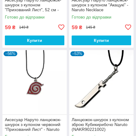
шнурок з кулоном
шнурок з кулоном "Акацукі" -
"Прихований Лист", 52 см -
Naruto Necklace
Naruto Necklace
Готово до відправки
Готово до відправки
59
59
₴
₴
149 ₴
145 ₴
Купити
Купити
–56%
–53%
Аксесуар Наруто ланцюжок-
Ланцюжок-шнурок з кулоном
шнурок з кулоном червоний
зброю Кубикирибочо Naruto
"Прихований Лист" - Naruto
(NAKR90221002)
Necklace