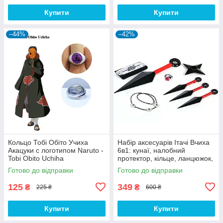
Купити
Купити
–44%
–42%
Кольцо Тобі Обіто Учиха
Набір аксесуарів Ітачі Вчиха
Акацуки с логотипом Naruto -
6в1: кунаї, налобний
Tobi Obito Uchiha
протектор, кільце, ланцюжок,
зірка-сюрикен — Naruto SET4
Готово до відправки
Готово до відправки
125
349
₴
₴
225 ₴
600 ₴
Купити
Купити