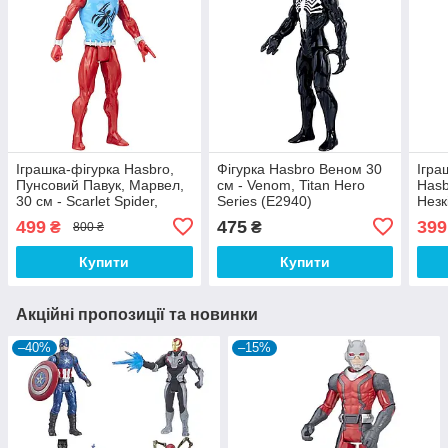
Іграшка-фігурка Hasbro,
Фігурка Hasbro Веном 30
Ігра
Пунсовий Павук, Марвел,
см - Venom, Titan Hero
Hasb
30 см - Scarlet Spider,
Series (E2940)
Незк
Marvel, Titan Hero Series
Thor
499
475
399
₴
₴
800 ₴
(E14
Купити
Купити
Акційні пропозиції та новинки
–40%
–15%