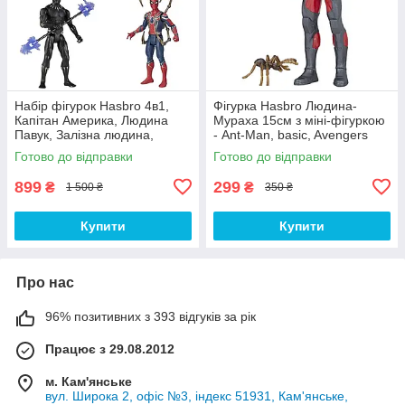
Набір фігурок Hasbro 4в1,
Фігурка Hasbro Людина-
Капітан Америка, Людина
Мураха 15см з міні-фігуркою
Павук, Залізна людина,
- Ant-Man, basic, Avengers
Чорна Пантера, 15 см -
Готово до відправки
Готово до відправки
Avengers
899
299
₴
₴
1 500 ₴
350 ₴
Купити
Купити
Про нас
96% позитивних з 393 відгуків за рік
Працює з 29.08.2012
м. Кам'янське
вул. Широка 2, офіс №3, індекс 51931, Кам'янське,