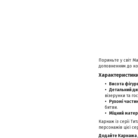
Пориньте у світ Ma
доповненням до ко
Характеристики
Висота фігур
Детальний ди
візерунки та го
Рухомі частин
битви.
Міцний матер
Карнаж із серії Тит
персонажів цієї се
Додайте Карнажа д