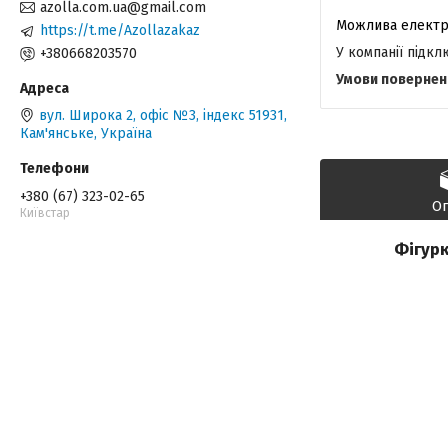
azolla.com.ua@gmail.com
https://t.me/Azollazakaz
У компанії підк
+380668203570
вул. Широка 2, офіс №3, індекс 51931,
Кам'янське, Україна
+380 (67) 323-02-65
О
Київстар
Фігурк