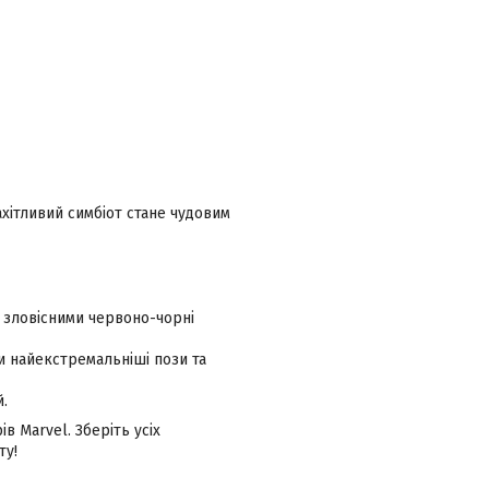
ахітливий симбіот стане чудовим
 зловісними червоно-чорні
и найекстремальніші пози та
й.
в Marvel. Зберіть усіх
ту!