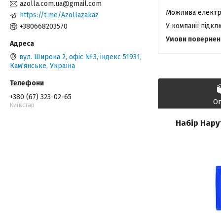
azolla.com.ua@gmail.com
https://t.me/Azollazakaz
У компанії підк
+380668203570
вул. Широка 2, офіс №3, індекс 51931,
Кам'янське, Україна
+380 (67) 323-02-65
О
Київстар
Набір Нару