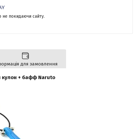
р не покидаючи сайту.
формація для замовлення
й кулон + бафф Naruto