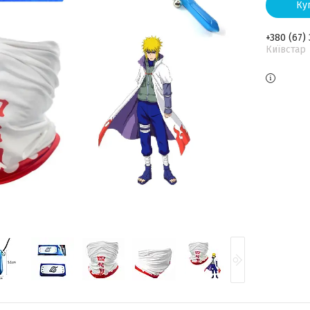
Ку
+380 (67)
Київстар