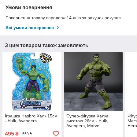
Умови повернення
Повернення товару впродовж 14 днів за рахунок покупця
Всі умови повернення
З цим товаром також замовляють
Іграшка Hasbro Халк 15см
Супер-фігурка Халка
Фігу
- Hulk, Avengers
висотою 26см - Hulk,
Месн
Avengers, Marvel
Hero
(E74
495
₴
550 ₴