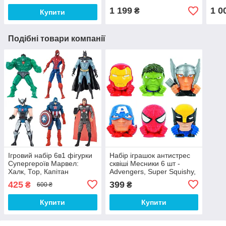
1 199
1 0
₴
Купити
Подібні товари компанії
Ігровий набір 6в1 фігурки
Набір іграшок антистрес
Супергероїв Марвел:
сквіші Месники 6 шт -
Халк, Тор, Капітан
Advengers, Super Squishy, ​​
Америка, Росомаха,
Tor, Iron Man, Hulk, Spider
425
399
₴
₴
600 ₴
Бетмен, Людина-павук 15
Man
см
Купити
Купити