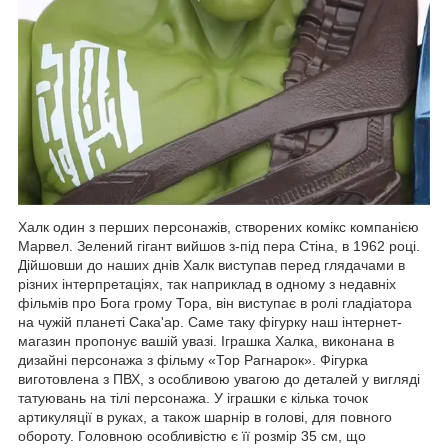
Халк один з перших персонажів, створених комікс компанією
Марвел. Зелений гігант вийшов з-під пера Стіна, в 1962 році.
Дійшовши до наших днів Халк виступав перед глядачами в
різних інтерпретаціях, так наприклад в одному з недавніх
фільмів про Бога грому Тора, він виступає в ролі гладіатора
на чужій планеті Сака'ар. Саме таку фігурку наш інтернет-
магазин пропонує вашій увазі. Іграшка Халка, виконана в
дизайні персонажа з фільму «Тор Рагнарок». Фігурка
виготовлена з ПВХ, з особливою увагою до деталей у вигляді
татуювань на тілі персонажа. У іграшки є кілька точок
артикуляції в руках, а також шарнір в голові, для повного
обороту. Головною особливістю є її розмір 35 см, що