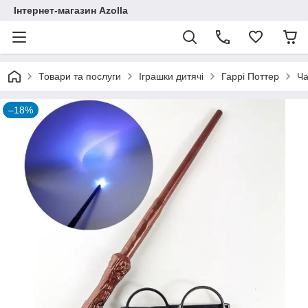
Інтернет-магазин Azolla
Товари та послуги
Іграшки дитячі
Гаррі Поттер
Ча
–18%