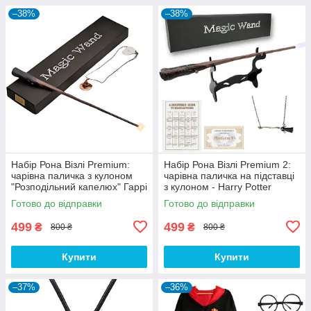
–38%
–38%
Набір Рона Візлі Premium:
Набір Рона Візлі Premium 2:
чарівна паличка з кулоном
чарівна паличка на підставці
"Розподільний капелюх" Гаррі
з кулоном - Harry Potter
Поттер - Harry Potter Set 6
Готово до відправки
Готово до відправки
499
499
₴
₴
800 ₴
800 ₴
Купити
Купити
–37%
–36%