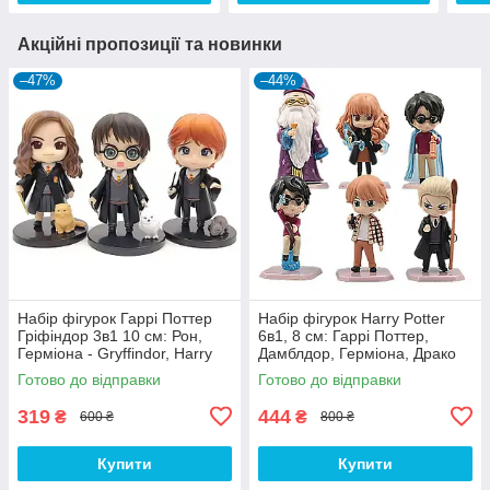
Акційні пропозиції та новинки
–47%
–44%
Набір фігурок Гаррі Поттер
Набір фігурок Harry Potter
Гріфіндор 3в1 10 см: Рон,
6в1, 8 см: Гаррі Поттер,
Герміона - Gryffindor, Harry
Дамблдор, Герміона, Драко
Potter, Ron, Hermione
Малфой, Рон Візлі
Готово до відправки
Готово до відправки
319
444
₴
₴
600 ₴
800 ₴
Купити
Купити