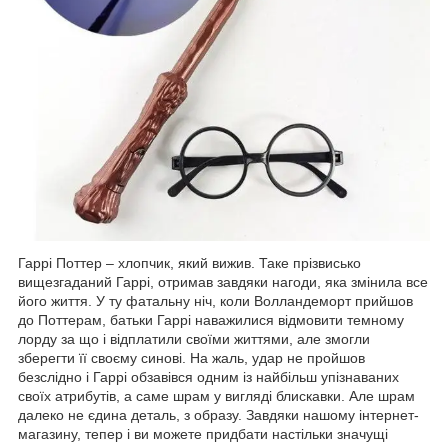
Гаррі Поттер – хлопчик, який вижив. Таке прізвисько
вищезгаданий Гаррі, отримав завдяки нагоди, яка змінила все
його життя. У ту фатальну ніч, коли Волландеморт прийшов
до Поттерам, батьки Гаррі наважилися відмовити темному
лорду за що і відплатили своїми життями, але змогли
зберегти її своєму синові. На жаль, удар не пройшов
безслідно і Гаррі обзавівся одним із найбільш упізнаваних
своїх атрибутів, а саме шрам у вигляді блискавки. Але шрам
далеко не єдина деталь, з образу. Завдяки нашому інтернет-
магазину, тепер і ви можете придбати настільки значущі