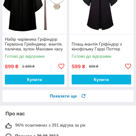
Набір чарівника Гріфіндор
Герміона Грейнджер: мантія,
Плащ-мантія Гріфіндор з
паличка, кулон Маховик часу
кінофільму Гаррі Поттер
і краватка
Готово до відправки
Готово до відправки
899
599
₴
₴
1 399 ₴
899 ₴
Купити
Купити
Показати ще
Про нас
96% позитивних з 391 відгука за рік
Працює з 29.08.2012