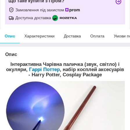
Що таке купити з Пром?
Замовлення під захистом
Доступна доставка
Опис
Характеристики
Доставка
Оплата
Умови п
Опис
Інтерактивна Чарівна паличка (звук, світло) і
окуляри,
Гаррі Поттер
, набір косплей аксесуарів
- Harry Potter, Cosplay Package