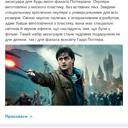
аксесуари для будь-якого фаната Поттеріани. Окуляри
виготовлені з якісного пластику, без вставних лінз. Завдяки
спеціальному кріпленню окуляри є універсальними для всіх
розмірів. Своєю чергою паличка, є інтерактивним атрибутом,
адже бувши виготовленої з пластику, вона має спеціальні
світлові й звукові ефекти, що наслідують тим, що були у
фільмі. Такий набір аксесуарів стане чудовим подарунком як
для дитини, так і для фаната всесвіту Гаррі Поттера.
Приховати