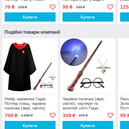
Cosplay necklace
Harry Potter, Cosplay
Потт
79
99
125
₴
₴
199 ₴
199 ₴
necklace
Cosp
Купити
Купити
Подібні товари компанії
​​​​​​​Набір чарівника Гаррі
Чарівна паличка (звук,
Ланц
Поттер плащ, чарівна
світло), окуляри та
Золо
паличка (звук, світло),
золотий снітч Гаррі
Потт
окуляри та ланцюжок
Поттера - Harry Potter,
Harr
799
349
99
₴
₴
1 099 ₴
475 ₴
золотий снітч
Cosplay Package
neck
Купити
Купити