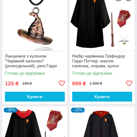
Ланцюжок з кулоном
Набір чарівника Гріфіндор
"Чарівний капелюх"
Гаррі Поттер: мантія,
(розподільний), речі Гаррі
паличка, оправа, кулон
Поттера - Harry Potter
Золотий Снітч і краватка
Готово до відправки
Готово до відправки
125
899
₴
₴
199 ₴
1 399 ₴
Купити
Купити
–36%
–33%