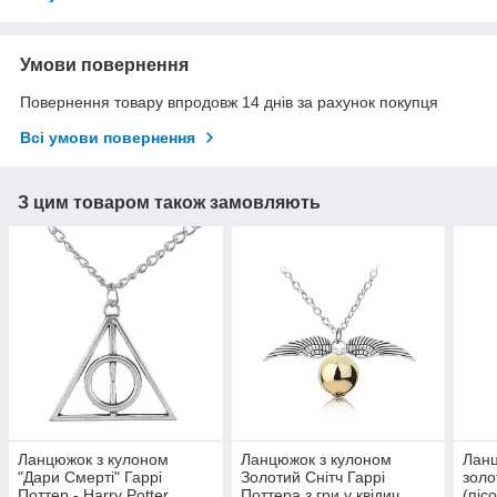
Умови повернення
Повернення товару впродовж 14 днів за рахунок покупця
Всі умови повернення
З цим товаром також замовляють
Ланцюжок з кулоном
Ланцюжок з кулоном
Ланц
"Дари Смерті" Гаррі
Золотий Снітч Гаррі
золо
Поттер - Harry Potter,
Поттера з гри у квідич
(піс