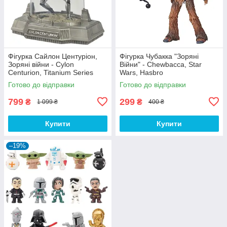
Фігурка Сайлон Центуріон,
Фігурка Чубакка "Зоряні
Зоряні війни - Cylon
Війни" - Chewbacca, Star
Centurion, Titanium Series
Wars, Hasbro
Die-Cast, Star Wars
Готово до відправки
Готово до відправки
799
299
₴
₴
1 099 ₴
400 ₴
Купити
Купити
–19%