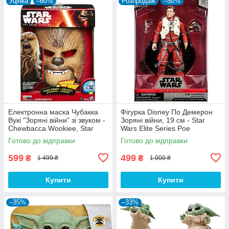
Уцінка
–60%
Розпродаж
–50%
Електронна маска Чубакка
Фігурка Disney По Демерон
Вукі "Зоряні війни" зі звуком -
Зоряні війни, 19 см - Star
Chewbacca Wookiee, Star
Wars Elite Series Poe
Wars, Hasbro
Dameron
Готово до відправки
Готово до відправки
599
499
₴
₴
1 499 ₴
1 000 ₴
Купити
Купити
–35%
–33%