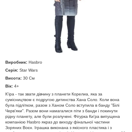
Виробник:
Hasbro
Серія:
Star Wars
Висота:
30 См
Вік:
4+
К'іра - так звати дівчину з планети Корелиа, яка за
сумісництвом є подругою дитинства Хана Соло. Коли вона
була підлітком, разом з Ханом Соло вступила в банду "Білі
Черв'яки". Разом вони намагалися піти з банди і покинути
рідну планету, але були розлучені. Фігурка Ки'ра випущена
компанією Hasbro якраз до виходу фінальної частини
Зоряних Воєн. Іграшка виконана з якісного пластика і з