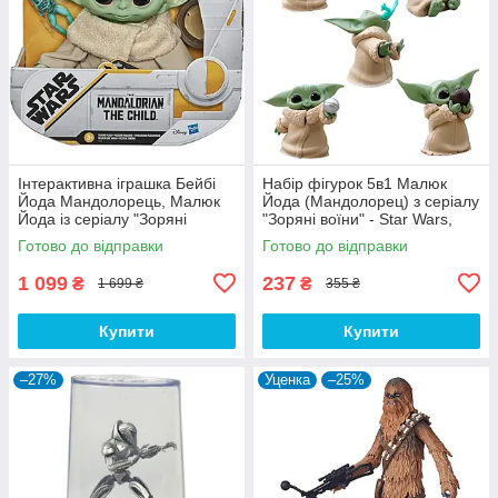
Інтерактивна іграшка Бейбі
Набір фігурок 5в1 Малюк
Йода Мандолорець, Малюк
Йода (Мандолорец) з серіалу
Йода із серіалу "Зоряні
"Зоряні воїни" - Star Wars,
воїни", 19 см — Star Wars,
Mandalorian, 6 см #1
Готово до відправки
Готово до відправки
Mandalorian
1 099
237
₴
₴
1 699 ₴
355 ₴
Купити
Купити
–27%
Уценка
–25%