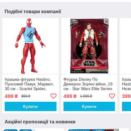
Подібні товари компанії
Іграшка-фігурка Hasbro,
Фігурка Disney По
Ігра
Пунсовий Павук, Марвел,
Демерон Зоряні війни, 19
Hasb
30 см - Scarlet Spider,
см - Star Wars Elite Series
Незк
Marvel, Titan Hero Series
Poe Dameron
Thor
499
499
399
₴
₴
800 ₴
1 000 ₴
(E14
Купити
Купити
Акційні пропозиції та новинки