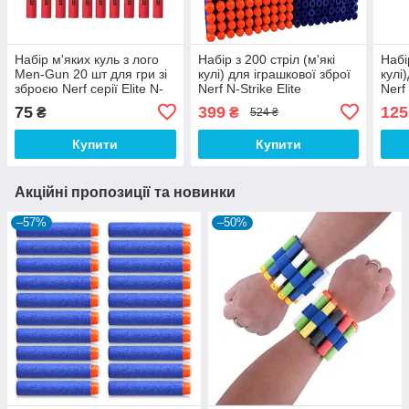
Набір м'яких куль з лого
Набір з 200 стріл (м'які
Набі
Men-Gun 20 шт для гри зі
кулі) для іграшкової зброї
кулі
зброєю Nerf серії Elite N-
Nerf N-Strike Elite
Nerf 
Strike
75
399
125
₴
₴
524 ₴
Купити
Купити
Акційні пропозиції та новинки
–57%
–50%