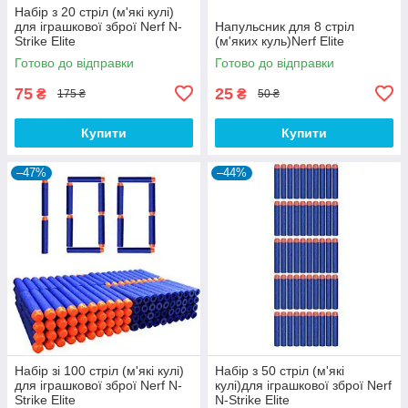
Набір з 20 стріл (м'які кулі)
для іграшкової зброї Nerf N-
Напульсник для 8 стріл
Strike Elite
(м'яких куль)Nerf Elite
Готово до відправки
Готово до відправки
75
25
₴
₴
175 ₴
50 ₴
Купити
Купити
–47%
–44%
Набір зі 100 стріл (м'які кулі)
Набір з 50 стріл (м'які
для іграшкової зброї Nerf N-
кулі)для іграшкової зброї Nerf
Strike Elite
N-Strike Elite