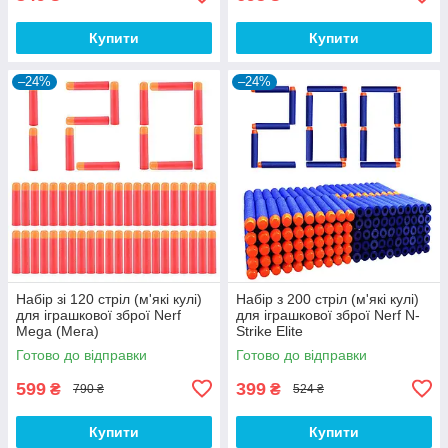
Купити
Купити
–24%
–24%
Набір зі 120 стріл (м'які кулі)
Набір з 200 стріл (м'які кулі)
для іграшкової зброї Nerf
для іграшкової зброї Nerf N-
Mega (Мега)
Strike Elite
Готово до відправки
Готово до відправки
599
399
₴
₴
790 ₴
524 ₴
Купити
Купити