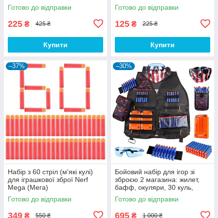
Готово до відправки
Готово до відправки
225
125
₴
₴
425 ₴
225 ₴
Купити
Купити
–37%
–30%
Набір з 60 стріл (м'які кулі)
Бойовий набір для ігор зі
для іграшкової зброї Nerf
зброєю 2 магазина: жилет,
Mega (Мега)
бафф, окуляри, 30 куль,
сумка з карабіном
Готово до відправки
Готово до відправки
349
695
₴
₴
550 ₴
1 000 ₴