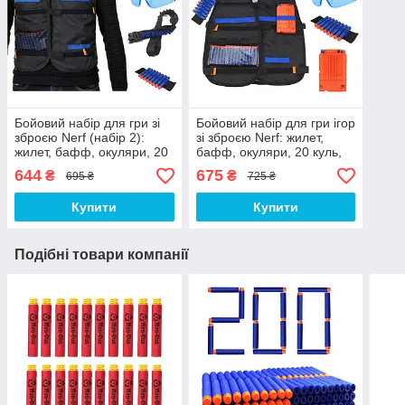
Бойовий набір для гри зі
Бойовий набір для гри ігор
зброєю Nerf (набір 2):
зі зброєю Nerf: жилет,
жилет, бафф, окуляри, 20
бафф, окуляри, 20 куль,
куль, напульсник,
напульсник, магазин
644
675
₴
₴
695 ₴
725 ₴
патронташ
Купити
Купити
Подібні товари компанії