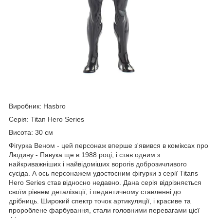
Виробник: Hasbro
Серія: Titan Hero Series
Висота: 30 см
Фігурка Веном - цей персонаж вперше з'явився в коміксах про
Людину - Павука ще в 1988 році, і став одним з
найкриважніших і найвідоміших ворогів доброзичливого
сусіда. А ось персонажем удостоєним фігурки з серії Titans
Hero Series став відносно недавно. Дана серія відрізняється
своїм рівнем деталізації, і педантичному ставленні до
дрібниць. Широкий спектр точок артикуляції, і красиве та
пророблене фарбування, стали головними перевагами цієї