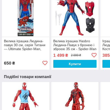
Велика іграшка Людина-
Велика іграшка Hasbro
Ігра
павук 30 см, серія Титани
Людина-Павук з бронею і
Люд
— Ultimate Spider-Man,
зброєю 35 см - Spider-Man
Кост
Titans, Hasbro
Web Gear, Deluxe
см -
1 499
385
₴
2 000 ₴
Marv
650
₴
Купити
Подібні товари компанії