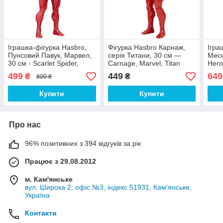
Іграшка-фігурка Hasbro,
Фігурка Hasbro Карнаж,
Ігра
Пунсовий Павук, Марвел,
серія Титани, 30 см —
Месн
30 см - Scarlet Spider,
Carnage, Marvel, Titan
Hero
Marvel, Titan Hero Series
Hero Series
(E78
499
449
649
₴
₴
800 ₴
Купити
Купити
Про нас
96% позитивних з 394 відгуків за рік
Працює з 29.08.2012
м. Кам'янське
вул. Широка 2, офіс №3, індекс 51931, Кам'янське,
Україна
Контакти