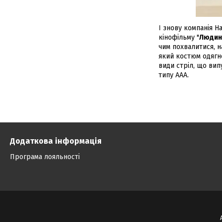
І
знову компанія H
кінофільму "
Людин
чим похвалитися, н
який костюм одяг
види стріл, що вип
типу AAA.
Додаткова інформація
Програма лояльності