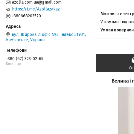
azolla.com.ua@gmail.com
https://t.me/Azollazakaz
+380668203570
У компанії підк
вул. Широка 2, офіс №3, індекс 51931,
Кам'янське, Україна
+380 (67) 323-02-65
Київстар
О
Велика і