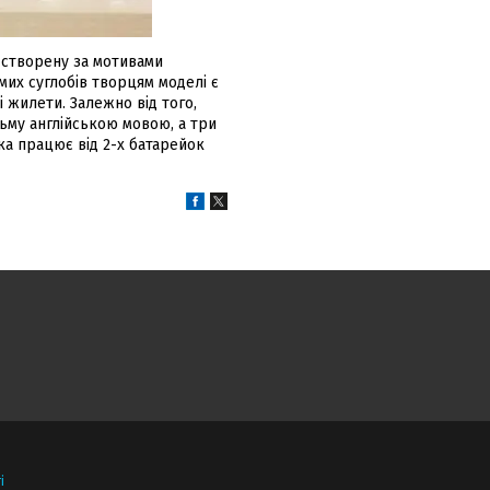
створену за мотивами
мих суглобів творцям моделі є
і жилети. Залежно від того,
льму англійською мовою, а три
ка працює від 2-х батарейок
і