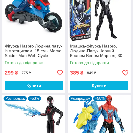
Фігурка Hasbro Людина павук
Іграшка-фігурка Hasbro,
із мотоциклом, 15 см - Marvel
Людина-Павук Чорний
Spider-Man Web Cycle
Костюм Веном Марвел, 30
см - Black Spider-Man,
Готово до відправки
Готово до відправки
Marvel, Titan Hero Series
299
385
₴
₴
775 ₴
849 ₴
Купити
Купити
Розпродаж
–53%
Розпродаж
–50%