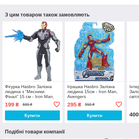
З цим товаром також замовляють
Фігурка Hasbro Залізна
Іграшка Hasbro Залізна
Інте
людина з "Месники:
людина 15см - Iron Man,
Залі
Фінал" 15 см - Iron Man,
Avengers
світ
Marvel, Avengers:
ефек
199
295
₴
₴
600 ₴
550 ₴
Endgame
400
Купити
Купити
Подібні товари компанії