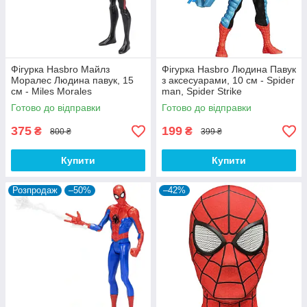
Фігурка Hasbro Майлз
Фігурка Hasbro Людина Павук
Моралес Людина павук, 15
з аксесуарами, 10 см - Spider
см - Miles Morales
man, Spider Strike
Готово до відправки
Готово до відправки
375
199
₴
₴
800 ₴
399 ₴
Купити
Купити
Розпродаж
–50%
–42%