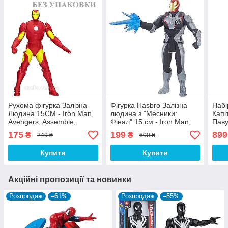
Рухома фігурка Залізна
Фігурка Hasbro Залізна
Набі
Людина 15СМ - Iron Man,
людина з "Месники:
Капі
Avengers, Assemble,
Фінал" 15 см - Iron Man,
Паву
Squeeze Legs, Hasbro
Marvel, Avengers:
Чорн
175
199
899
₴
₴
249 ₴
600 ₴
Endgame
Aven
Купити
Купити
Акційні пропозиції та новинки
Розпродаж
–61%
Розпродаж
–55%