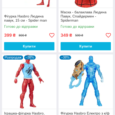
Маска - балаклава Людина
Фігурка Hasbro Людина
Павук, Спайдермен -
павук, 15 см - Spider man
Spiderman
Готово до відправки
Готово до відправки
399
349
₴
₴
800 ₴
599 ₴
Купити
Купити
Розпродаж
–38%
–38%
Іграшка-фігурка Hasbro,
Фігурка Hasbro Електро з к/ф