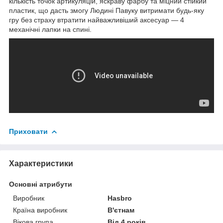
кількість точок артикуляцій, яскраву фарбу та міцний стійкий
пластик, що дасть змогу Людині Павуку витримати будь-яку
гру без страху втратити найважливіший аксесуар — 4
механічні лапки на спині.
Приховати
Характеристики
Основні атрибути
Виробник
Hasbro
Країна виробник
В'єтнам
Вікова група
Від 4 років