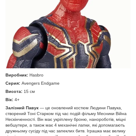
Виробник:
Hasbro
Серия:
Avengers Endgame
Висота:
15 см
Вік:
4+
Залізний Павук
— це оновлений костюм Людини Павука,
створений Тоні Старком під час подій фільму Месники Війна
Нескінченності. Він має укріплену броню, нанороботів, міцні
вебшутери, а також має 4 механічні лапки, які допомагають
дружньому сусіду під час запеклих битв. Іграшка має велику