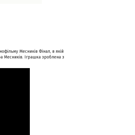
нофільму Месників Фінал, в якій
ра Месників. Іграшка зроблена з