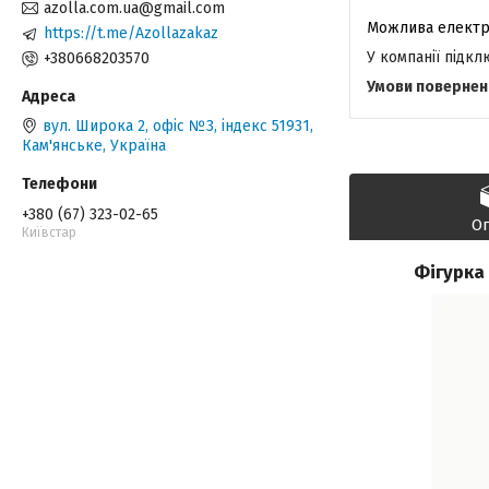
azolla.com.ua@gmail.com
https://t.me/Azollazakaz
У компанії підк
+380668203570
вул. Широка 2, офіс №3, індекс 51931,
Кам'янське, Україна
+380 (67) 323-02-65
О
Київстар
Фігурка 