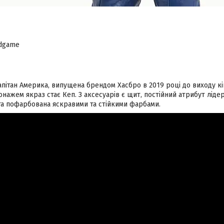
ndgame
пітан Америка, випущена брендом Хасбро в 2019 році до виходу кі
ажем якраз стає Кеп. З аксесуарів є щит, постійний атрибут ліде
 та пофарбована яскравими та стійкими фарбами.