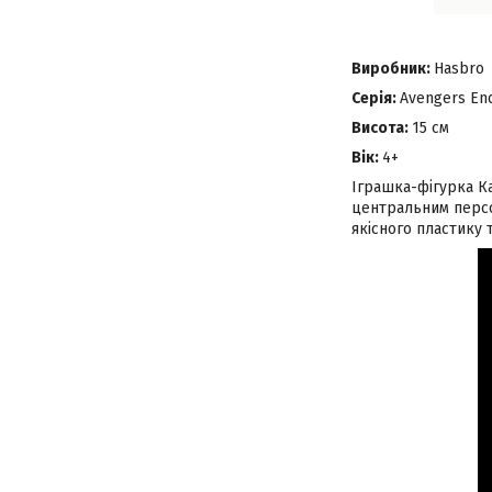
Виробник:
Hasbro
Серія:
Avengers E
Висота:
15 см
Вік:
4+
Іграшка-фігурка Ка
центральним персон
якісного пластику