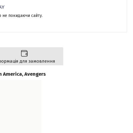
р не покидаючи сайту.
формація для замовлення
n America, Avengers